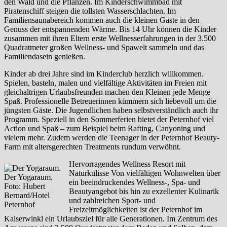
den Wald und die Pflanzen. Im Kinderschwimmbad mit
Piratenschiff steigen die tollsten Wasserschlachten. Im
Familiensaunabereich kommen auch die kleinen Gäste in den
Genuss der entspannenden Wärme. Bis 14 Uhr können die Kinder
zusammen mit ihren Eltern erste Wellnesserfahrungen in der 3.500
Quadratmeter großen Wellness- und Spawelt sammeln und das
Familiendasein genießen.
Kinder ab drei Jahre sind im Kinderclub herzlich willkommen.
Spielen, basteln, malen und vielfältige Aktivitäten im Freien mit
gleichaltrigen Urlaubsfreunden machen den Kleinen jede Menge
Spaß. Professionelle Betreuerinnen kümmern sich liebevoll um die
jüngsten Gäste. Die Jugendlichen haben selbstverständlich auch ihr
Programm. Speziell in den Sommerferien bietet der Peternhof viel
Action und Spaß – zum Beispiel beim Rafting, Canyoning und
vielem mehr. Zudem werden die Teenager in der Peternhof Beauty-
Farm mit altersgerechten Treatments rundum verwöhnt.
Hervorragendes Wellness Resort mit
Naturkulisse Von vielfältigen Wohnwelten über
Der Yogaraum.
ein beeindruckendes Wellness-, Spa- und
Foto: Hubert
Beautyangebot bis hin zu exzellenter Kulinarik
Bernard/Hotel
und zahlreichen Sport- und
Peternhof
Freizeitmöglichkeiten ist der Peternhof im
Kaiserwinkl ein Urlaubsziel für alle Generationen. Im Zentrum des