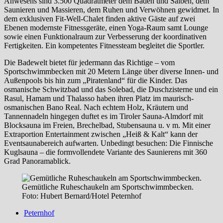
Anwesens sind 3.500 Quadratmeter dem Baden und Salben, dem
Saunieren und Massieren, dem Ruhen und Verwöhnen gewidmet. In
dem exklusiven Fit-Well-Chalet finden aktive Gäste auf zwei
Ebenen modernste Fitnessgeräte, einen Yoga-Raum samt Lounge
sowie einen Funktionalraum zur Verbesserung der koordinativen
Fertigkeiten. Ein kompetentes Fitnessteam begleitet die Sportler.
Die Badewelt bietet für jedermann das Richtige – vom
Sportschwimmbecken mit 20 Metern Länge über diverse Innen- und
Außenpools bis hin zum „Piratenland“ für die Kinder. Das
osmanische Schwitzbad und das Solebad, die Duschzisterne und ein
Rasul, Hamam und Thalasso haben ihren Platz im maurisch-
osmanischen Bano Real. Nach echtem Holz, Kräutern und
Tannennadeln hingegen duftet es im Tiroler Sauna-Almdorf mit
Blocksauna im Freien, Brechelbad, Stubensauna u. v m. Mit einer
Extraportion Entertainment zwischen „Heiß & Kalt“ kann der
Eventsaunabereich aufwarten. Unbedingt besuchen: Die Finnische
Kuglsauna – die formvollendete Variante des Saunierens mit 360
Grad Panoramablick.
Gemütliche Ruheschaukeln am Sportschwimmbecken.
Foto: Hubert Bernard/Hotel Peternhof
Peternhof