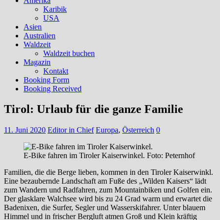
Amerika
Karibik
USA
Asien
Australien
Waldzeit
Waldzeit buchen
Magazin
Kontakt
Booking Form
Booking Received
Tirol: Urlaub für die ganze Familie
11. Juni 2020
Editor in Chief
Europa
,
Österreich
0
E-Bike fahren im Tiroler Kaiserwinkel. Foto: Peternhof
Familien, die die Berge lieben, kommen in den Tiroler Kaiserwinkl.
Eine bezaubernde Landschaft am Fuße des „Wilden Kaisers“ lädt
zum Wandern und Radfahren, zum Mountainbiken und Golfen ein.
Der glasklare Walchsee wird bis zu 24 Grad warm und erwartet die
Badenixen, die Surfer, Segler und Wasserskifahrer. Unter blauem
Himmel und in frischer Bergluft atmen Groß und Klein kräftig