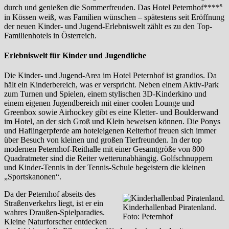
s
durch und genießen die Sommerfreuden. Das Hotel Peternhof****
in Kössen weiß, was Familien wünschen – spätestens seit Eröffnung
der neuen Kinder- und Jugend-Erlebniswelt zählt es zu den Top-
Familienhotels in Österreich.
Erlebniswelt für Kinder und Jugendliche
Die Kinder- und Jugend-Area im Hotel Peternhof ist grandios. Da
hält ein Kinderbereich, was er verspricht. Neben einem Aktiv-Park
zum Turnen und Spielen, einem stylischen 3D-Kinderkino und
einem eigenen Jugendbereich mit einer coolen Lounge und
Greenbox sowie Airhockey gibt es eine Kletter- und Boulderwand
im Hotel, an der sich Groß und Klein beweisen können. Die Ponys
und Haflingerpferde am hoteleigenen Reiterhof freuen sich immer
über Besuch von kleinen und großen Tierfreunden. In der top
modernen Peternhof-Reithalle mit einer Gesamtgröße von 800
Quadratmeter sind die Reiter wetterunabhängig. Golfschnuppern
und Kinder-Tennis in der Tennis-Schule begeistern die kleinen
„Sportskanonen“.
Da der Peternhof abseits des
Straßenverkehrs liegt, ist er ein
Kinderhallenbad Piratenland.
wahres Draußen-Spielparadies.
Foto: Peternhof
Kleine Naturforscher entdecken