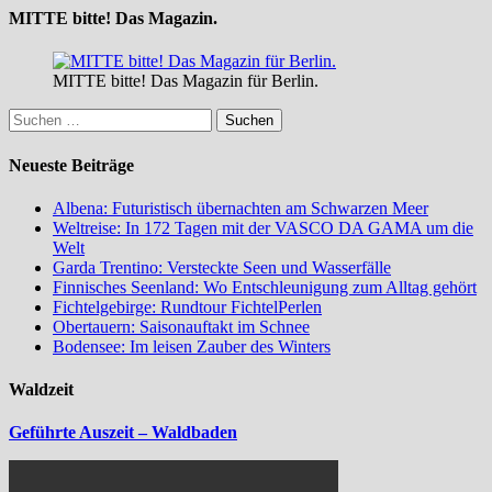
MITTE bitte! Das Magazin.
MITTE bitte! Das Magazin für Berlin.
Suchen
nach:
Neueste Beiträge
Albena: Futuristisch übernachten am Schwarzen Meer
Weltreise: In 172 Tagen mit der VASCO DA GAMA um die
Welt
Garda Trentino: Versteckte Seen und Wasserfälle
Finnisches Seenland: Wo Entschleunigung zum Alltag gehört
Fichtelgebirge: Rundtour FichtelPerlen
Obertauern: Saisonauftakt im Schnee
Bodensee: Im leisen Zauber des Winters
Waldzeit
Geführte Auszeit – Waldbaden