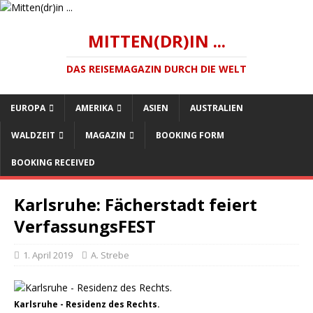
MITTEN(DR)IN ...
DAS REISEMAGAZIN DURCH DIE WELT
EUROPA
AMERIKA
ASIEN
AUSTRALIEN
WALDZEIT
MAGAZIN
BOOKING FORM
BOOKING RECEIVED
Karlsruhe: Fächerstadt feiert
VerfassungsFEST
1. April 2019
A. Strebe
Karlsruhe - Residenz des Rechts.