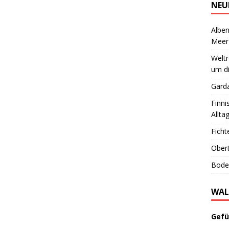
NEU
Alben
Meer
Welt
um di
Garda
Finni
Allta
Ficht
Obert
Boden
WAL
Gefü