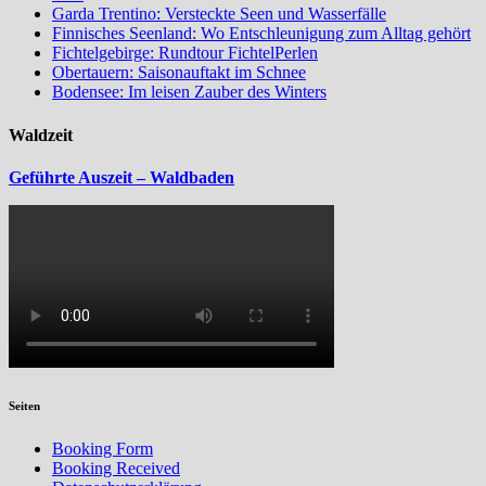
Garda Trentino: Versteckte Seen und Wasserfälle
Finnisches Seenland: Wo Entschleunigung zum Alltag gehört
Fichtelgebirge: Rundtour FichtelPerlen
Obertauern: Saisonauftakt im Schnee
Bodensee: Im leisen Zauber des Winters
Waldzeit
Geführte Auszeit – Waldbaden
Seiten
Booking Form
Booking Received