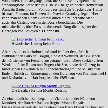
von Cuneo. Der Ausgangspunkt, die Stadt Bene Vagienna, ist die
archäologische Stätte der im 1. Jh. v. Chr. gegründeten Römerstadt
Augusta Bagiennorum. Von dort aus führt die Strecke über Trinità
bis nach Fossano, im Herzen der Provinz Granda gelegen. Hier
kann man neben einem Bummel durch die zauberhafte Stadt
auch das Castello der Fürsten Acaja besichtigen. Die
mittelalterliche, über Fossano thronende Burg diente später den
Herzögen von Savoyen als Herrensitz.
Historischer Umzug beim Palio.
Aber besonders beeindruckend fand ich hier den jährlich
stattfindenden Palio dei Borghi, eine Art Wettstreit, der zwischen
den Ortsteilen von Fossano ausgetragen wird. Diese spektakulären
Wettkämpfe im Reiten und Bogenschießen, sowie der Umzug in
historischen Gewändern mit Fahnenschwingern und Musikanten
finden jährlich zur Erinnerung an den Durchzug von Karl Emanuel I
und Katharina von Habsburg im Jahr 1585 statt.
Die Basilica Regina Montis Regalis.
Zu einer ähnlichen Zeit begann in Vicoforte, in der Nähe von
Mondovi, der Bau der Basilica Regina Montis Regalis.
Dieses Meisterwerk der piemontesischen Barockkunst zeichnet sich