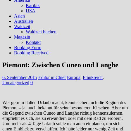
Amerika
Karibik
USA
Asien
Australien
Waldzeit
Waldzeit buchen
Magazin
Kontakt
Booking Form
Booking Received
Piemont: Zwischen Cuneo und Langhe
6. September 2015
Editor in Chief
Europa
,
Frankreich
,
Uncategorized
0
Wer gern in Italien Urlaub macht, kennt sicher auch die Region des
Piemont – ja, auch bekannt für seine besonderen Kirschen. Aber um
die Gegend zwischen Cuneo und Langhe richtig kennenzulernen,
empfiehlt es sich, sie zu erwandern oder mit dem Rad zu erobern.
Und mehr als 4 Tage Urlaub sollte man auch einplanen, um sich
einen Einblick zu verschaffen. Ich hatte leider nur wenig Zeit und