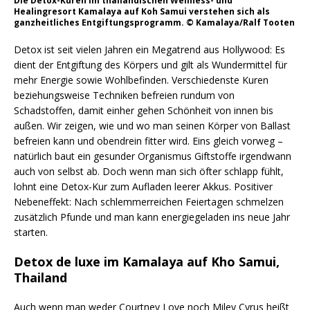
Die Detox-Kuren im thailändischen Wellness- und
Healingresort Kamalaya auf Koh Samui verstehen sich als
ganzheitliches Entgiftungsprogramm. © Kamalaya/Ralf Tooten
Detox ist seit vielen Jahren ein Megatrend aus Hollywood: Es
dient der Entgiftung des Körpers und gilt als Wundermittel für
mehr Energie sowie Wohlbefinden. Verschiedenste Kuren
beziehungsweise Techniken befreien rundum von
Schadstoffen, damit einher gehen Schönheit von innen bis
außen. Wir zeigen, wie und wo man seinen Körper von Ballast
befreien kann und obendrein fitter wird. Eins gleich vorweg –
natürlich baut ein gesunder Organismus Giftstoffe irgendwann
auch von selbst ab. Doch wenn man sich öfter schlapp fühlt,
lohnt eine Detox-Kur zum Aufladen leerer Akkus. Positiver
Nebeneffekt: Nach schlemmerreichen Feiertagen schmelzen
zusätzlich Pfunde und man kann energiegeladen ins neue Jahr
starten.
Detox de luxe im Kamalaya auf Kho Samui,
Thailand
Auch wenn man weder Courtney Love noch Miley Cyrus heißt