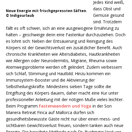
Jedes Kind weiß,
dass Obst und
Neue Energie mit frischgepressten Säften.
Gemüse gesund
© Indigourlaub
sind. Trotzdem
fällt es oft schwer, sich an eine ausgewogene Ernährung zu
halten – geschweige denn eine Fastenkur durchzuziehen. Doch
es lohnt sich: Neben der Entsäuerung und Reinigung des
Körpers ist der Gewichtsverlust ein zusätzlicher Benefit. Auch
chronische Krankheiten wie Altersdiabetes, Hautkrankheiten
wie Allergien oder Neurodermitis, Migräne, Rheuma sowie
Atemwegsprobleme werden oft gelindert. Zudem verbessern
sich Schlaf, Stimmung und Hautbild. Hinzu kommen ein
Immunsystem-Booster und die Aktivierung der
Selbstheilungskräfte. Mindestens sieben Tage sollte die
Entgiftung des Körpers dauern, daher macht eine Kur unter
professioneller Anleitung mit der nötigen Muße vieles leichter.
Beim Programm
Fastenwandern und Yoga
in der Son
Manera Retreat Finca auf Mallorca dürfen sich
gesundheitsbewusste Gäste nicht nur über einen mess- und
sichtbaren Gewichtsverlust freuen, sondern tanken auch neue
Energie. Die bewährte Methode nach Dr. Buchinger lässt vor