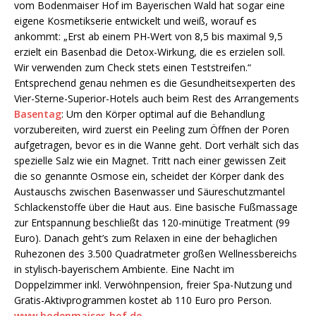
vom Bodenmaiser Hof im Bayerischen Wald hat sogar eine
eigene Kosmetikserie entwickelt und weiß, worauf es
ankommt: „Erst ab einem PH-Wert von 8,5 bis maximal 9,5
erzielt ein Basenbad die Detox-Wirkung, die es erzielen soll.
Wir verwenden zum Check stets einen Teststreifen.“
Entsprechend genau nehmen es die Gesundheitsexperten des
Vier-Sterne-Superior-Hotels auch beim Rest des Arrangements
Basentag
: Um den Körper optimal auf die Behandlung
vorzubereiten, wird zuerst ein Peeling zum Öffnen der Poren
aufgetragen, bevor es in die Wanne geht. Dort verhält sich das
spezielle Salz wie ein Magnet. Tritt nach einer gewissen Zeit
die so genannte Osmose ein, scheidet der Körper dank des
Austauschs zwischen Basenwasser und Säureschutzmantel
Schlackenstoffe über die Haut aus. Eine basische Fußmassage
zur Entspannung beschließt das 120-minütige Treatment (99
Euro). Danach geht’s zum Relaxen in eine der behaglichen
Ruhezonen des 3.500 Quadratmeter großen Wellnessbereichs
in stylisch-bayerischem Ambiente. Eine Nacht im
Doppelzimmer inkl. Verwöhnpension, freier Spa-Nutzung und
Gratis-Aktivprogrammen kostet ab 110 Euro pro Person.
www.bodenmaiser-hof.de