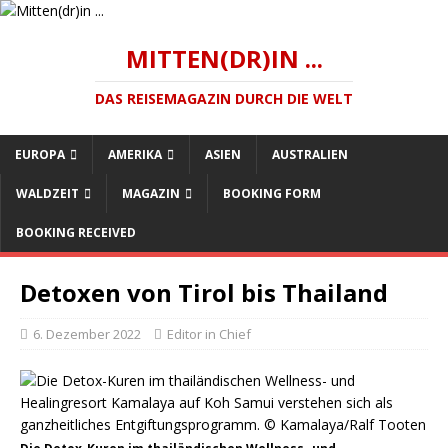
MITTEN(DR)IN ...
DAS REISEMAGAZIN DURCH DIE WELT
EUROPA
AMERIKA
ASIEN
AUSTRALIEN
WALDZEIT
MAGAZIN
BOOKING FORM
BOOKING RECEIVED
Detoxen von Tirol bis Thailand
6. Dezember 2022
Editor in Chief