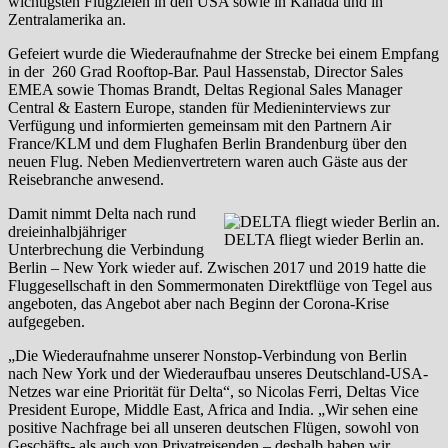
wichtigsten Flugzielen in den USA sowie in Kanada und in
Zentralamerika an.
Gefeiert wurde die Wiederaufnahme der Strecke bei einem Empfang
in der 260 Grad Rooftop-Bar. Paul Hassenstab, Director Sales
EMEA sowie Thomas Brandt, Deltas Regional Sales Manager
Central & Eastern Europe, standen für Medieninterviews zur
Verfügung und informierten gemeinsam mit den Partnern Air
France/KLM und dem Flughafen Berlin Brandenburg über den
neuen Flug. Neben Medienvertretern waren auch Gäste aus der
Reisebranche anwesend.
Damit nimmt Delta nach rund
dreieinhalbjähriger
DELTA fliegt wieder Berlin an.
Unterbrechung die Verbindung
Berlin – New York wieder auf. Zwischen 2017 und 2019 hatte die
Fluggesellschaft in den Sommermonaten Direktflüge von Tegel aus
angeboten, das Angebot aber nach Beginn der Corona-Krise
aufgegeben.
„Die Wiederaufnahme unserer Nonstop-Verbindung von Berlin
nach New York und der Wiederaufbau unseres Deutschland-USA-
Netzes war eine Priorität für Delta“, so Nicolas Ferri, Deltas Vice
President Europe, Middle East, Africa and India. „Wir sehen eine
positive Nachfrage bei all unseren deutschen Flügen, sowohl von
Geschäfts- als auch von Privatreisenden – deshalb haben wir