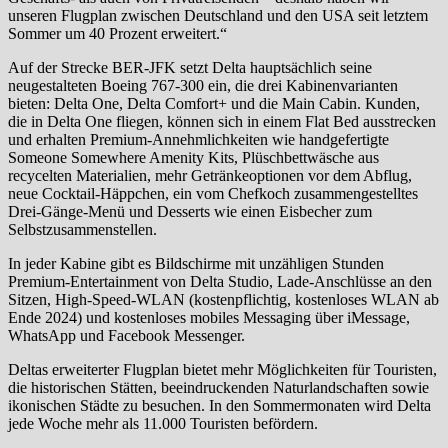
unseren Flugplan zwischen Deutschland und den USA seit letztem
Sommer um 40 Prozent erweitert.“
Auf der Strecke BER-JFK setzt Delta hauptsächlich seine
neugestalteten Boeing 767-300 ein, die drei Kabinenvarianten
bieten: Delta One, Delta Comfort+ und die Main Cabin. Kunden,
die in Delta One fliegen, können sich in einem Flat Bed ausstrecken
und erhalten Premium-Annehmlichkeiten wie handgefertigte
Someone Somewhere Amenity Kits, Plüschbettwäsche aus
recycelten Materialien, mehr Getränkeoptionen vor dem Abflug,
neue Cocktail-Häppchen, ein vom Chefkoch zusammengestelltes
Drei-Gänge-Menü und Desserts wie einen Eisbecher zum
Selbstzusammenstellen.
In jeder Kabine gibt es Bildschirme mit unzähligen Stunden
Premium-Entertainment von Delta Studio, Lade-Anschlüsse an den
Sitzen, High-Speed-WLAN (kostenpflichtig, kostenloses WLAN ab
Ende 2024) und kostenloses mobiles Messaging über iMessage,
WhatsApp und Facebook Messenger.
Deltas erweiterter Flugplan bietet mehr Möglichkeiten für Touristen,
die historischen Stätten, beeindruckenden Naturlandschaften sowie
ikonischen Städte zu besuchen. In den Sommermonaten wird Delta
jede Woche mehr als 11.000 Touristen befördern.