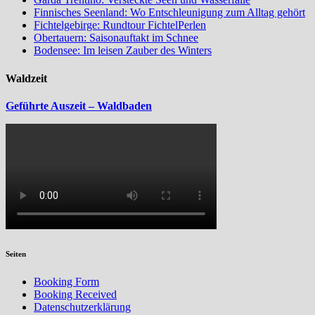
Finnisches Seenland: Wo Entschleunigung zum Alltag gehört
Fichtelgebirge: Rundtour FichtelPerlen
Obertauern: Saisonauftakt im Schnee
Bodensee: Im leisen Zauber des Winters
Waldzeit
Geführte Auszeit – Waldbaden
Seiten
Booking Form
Booking Received
Datenschutzerklärung