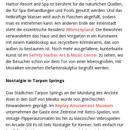
Harbor Resort and Spa ist berühmt für die natürlichen Quellen,
die für Spa-Behandlungen und Pools genutzt werden. Und das
heilkräftige Wasser wird auch in Flaschen abgefüllt, sodass
man es mitnehmen kann. Am anderen Ende der Innenstadt
steht die exzentrische Residenz
Whimzeyland
: Die Bewohner
verwandelten das Haus und den Vorgarten in ein Kunstwerk
mit einem Kaleidoskop aus recyceltem Krimskrams, das von
außen zu bestaunen ist. Noch mehr ausgefallene, kunterbunte
Kunst ist im
Safety Harbor Art & Music Center
zu sehen, wo
die Besucher schon vor dem Tor von einer lebensgroßen, mit
Mosaiken verzierten Elefantenskulptur begrüßt werden.
Nostalgie in Tarpon Springs
Das Städtchen Tarpon Springs an der Mündung des Anclote
River in den Golf von Mexiko wurde von griechischen
Einwanderern geprägt. Im
Replay Amusement Museum
unternehmen die Gäste eine Zeitreise mit Retro-Spielen, von
Vintage-Flipperautomaten bis hin zu klassischen Videospielen
im Arcade-Stil Es ist teils Nostalgie für Kenner, teils einfach nur