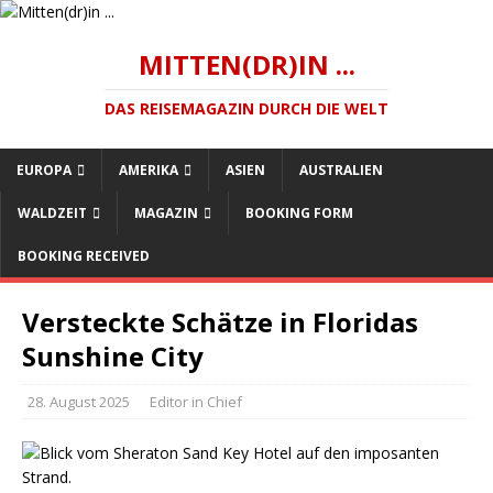
MITTEN(DR)IN ...
DAS REISEMAGAZIN DURCH DIE WELT
EUROPA
AMERIKA
ASIEN
AUSTRALIEN
WALDZEIT
MAGAZIN
BOOKING FORM
BOOKING RECEIVED
Versteckte Schätze in Floridas
Sunshine City
28. August 2025
Editor in Chief