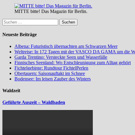
MITTE bitte! Das Magazin für Berlin.
Suchen
nach:
Neueste Beiträge
Albena: Futuristisch übernachten am Schwarzen Meer
Weltreise: In 172 Tagen mit der VASCO DA GAMA um die W
Garda Trentino: Versteckte Seen und Wasserfälle
Finnisches Seenland: Wo Entschleunigung zum Alltag gehört
Fichtelgebirge: Rundtour FichtelPerlen
Obertauern: Saisonauftakt im Schnee
Bodensee: Im leisen Zauber des Winters
Waldzeit
Geführte Auszeit – Waldbaden