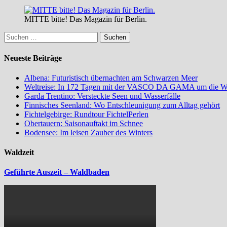
MITTE bitte! Das Magazin für Berlin.
Suchen
nach:
Neueste Beiträge
Albena: Futuristisch übernachten am Schwarzen Meer
Weltreise: In 172 Tagen mit der VASCO DA GAMA um die W
Garda Trentino: Versteckte Seen und Wasserfälle
Finnisches Seenland: Wo Entschleunigung zum Alltag gehört
Fichtelgebirge: Rundtour FichtelPerlen
Obertauern: Saisonauftakt im Schnee
Bodensee: Im leisen Zauber des Winters
Waldzeit
Geführte Auszeit – Waldbaden