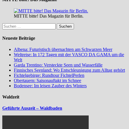
MITTE bitte! Das Magazin für Berlin.
Suchen
nach:
Neueste Beiträge
Albena: Futuristisch übernachten am Schwarzen Meer
Weltreise: In 172 Tagen mit der VASCO DA GAMA um die
Welt
Garda Trentino: Versteckte Seen und Wasserfälle
Finnisches Seenland: Wo Entschleunigung zum Alltag gehört
Fichtelgebirge: Rundtour FichtelPerlen
Obertauern: Saisonauftakt im Schnee
Bodensee: Im leisen Zauber des Winters
Waldzeit
Geführte Auszeit – Waldbaden