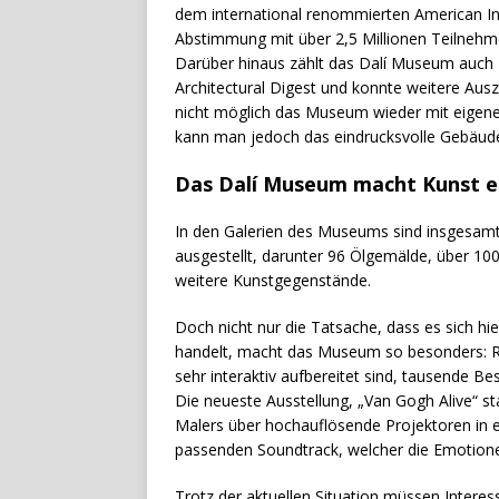
dem international renommierten American Ins
Abstimmung mit über 2,5 Millionen Teilnehm
Darüber hinaus zählt das Dalí Museum auch 
Architectural Digest und konnte weitere Ausz
nicht möglich das Museum wieder mit eigene
kann man jedoch das eindrucksvolle Gebäude
Das Dalí Museum macht Kunst erl
In den Galerien des Museums sind insgesamt
ausgestellt, darunter 96 Ölgemälde, über 100
weitere Kunstgegenstände.
Doch nicht nur die Tatsache, dass es sich h
handelt, macht das Museum so besonders: R
sehr interaktiv aufbereitet sind, tausende B
Die neueste Ausstellung, „Van Gogh Alive“ s
Malers über hochauflösende Projektoren in
passenden Soundtrack, welcher die Emotionen
Trotz der aktuellen Situation müssen Inter