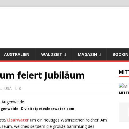
AUSTRALIEN
WALDZEIT
MAGAZIN
BOOKIN
eum feiert Jubiläum
MIT
ka
,
USA
0
MITTE
Augenweide. © visitstpeteclearwater.com
ete/
Clearwater
um ein heutiges Wahrzeichen reicher: Am
 Museum, welches seitdem die größte Sammlung des