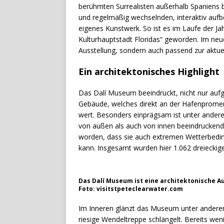
berühmten Surrealisten außerhalb Spaniens 
und regelmäßig wechselnden, interaktiv aufb
eigenes Kunstwerk. So ist es im Laufe der Jahr
Kulturhauptstadt Floridas“ geworden. Im neu
Ausstellung, sondern auch passend zur aktuel
Ein architektonisches Highlight
Das Dalí Museum beeindruckt, nicht nur aufgr
Gebäude, welches direkt an der Hafenpromena
wert. Besonders einprägsam ist unter andere
von außen als auch von innen beeindruckend i
worden, dass sie auch extremen Wetterbedin
kann. Insgesamt wurden hier 1.062 dreieckig
Das Dalí Museum ist eine architektonische 
Foto: visitstpeteclearwater.com
Im Inneren glänzt das Museum unter anderem 
riesige Wendeltreppe schlängelt. Bereits w