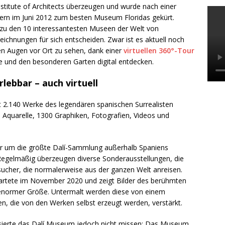
titute of Architects überzeugen und wurde nach einer
ern im Juni 2012 zum besten Museum Floridas gekürt.
zu den 10 interessantesten Museen der Welt von
eichnungen für sich entscheiden. Zwar ist es aktuell noch
n Augen vor Ort zu sehen, dank einer
virtuellen 360°-Tour
 und den besonderen Garten digital entdecken.
ebbar – auch virtuell
 2.140 Werke des legendären spanischen Surrealisten
 Aquarelle, 1300 Graphiken, Fotografien, Videos und
ier um die größte Dalí-Sammlung außerhalb Spaniens
egelmäßig überzeugen diverse Sonderausstellungen, die
esucher, die normalerweise aus der ganzen Welt anreisen.
tartete im November 2020 und zeigt Bilder des berühmten
 enormer Größe. Untermalt werden diese von einem
, die von den Werken selbst erzeugt werden, verstärkt.
essierte das Dalí Museum jedoch nicht missen: Das Museum