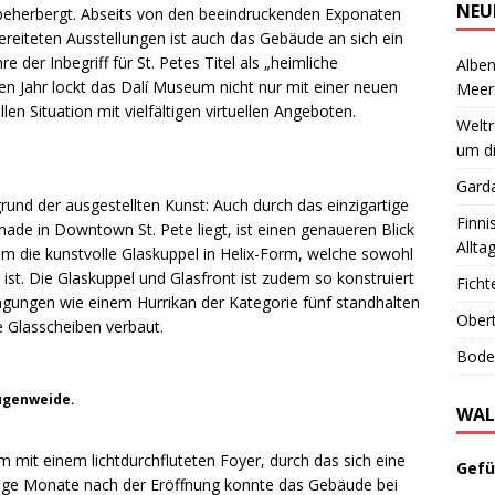
NEU
beherbergt. Abseits von den beeindruckenden Exponaten
ereiteten Ausstellungen ist auch das Gebäude an sich ein
e der Inbegriff für St. Petes Titel als „heimliche
Alben
en Jahr lockt das Dalí Museum nicht nur mit einer neuen
Meer
len Situation mit vielfältigen virtuellen Angeboten.
Welt
um di
Garda
und der ausgestellten Kunst: Auch durch das einzigartige
Finni
de in Downtown St. Pete liegt, ist einen genaueren Blick
Allta
m die kunstvolle Glaskuppel in Helix-Form, welche sowohl
st. Die Glaskuppel und Glasfront ist zudem so konstruiert
Ficht
gungen wie einem Hurrikan der Kategorie fünf standhalten
Obert
e Glasscheiben verbaut.
Boden
Augenweide.
WAL
mit einem lichtdurchfluteten Foyer, durch das sich eine
Gefü
enige Monate nach der Eröffnung konnte das Gebäude bei