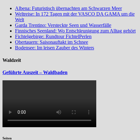
Albena: Futuristisch übernachten am Schwarzen Meer
Weltreise: In 172 Tagen mit der VASCO DA GAMA um die
Welt
Garda Trentino: Versteckte Seen und Wasserfälle
Finnisches Seenland: Wo Entschleunigung zum Alltag gehört
Fichtelgebirge: Rundtour FichtelPerlen
Obertauern: Saisonauftakt im Schnee
Bodensee: Im leisen Zauber des Winters
Waldzeit
Geführte Auszeit – Waldbaden
Seiten