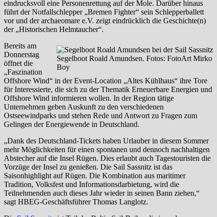
eindrucksvoll eine Personenrettung auf der Mole. Darüber hinaus
führt der Notfallschlepper „Bremen Fighter“ sein Schlepperballett
vor und der archaeomare e.V. zeigt eindrücklich die Geschichte(n)
der „Historischen Helmtaucher“.
Bereits am
Donnerstag
Segelboot Roald Amundsen. Fotos: FotoArt Mirko
öffnet die
Boy
„Faszination
Offshore Wind“ in der Event-Location „Altes Kühlhaus“ ihre Tore
für Interessierte, die sich zu der Thematik Erneuerbare Energien und
Offshore Wind informieren wollen. In der Region tätige
Unternehmen geben Auskunft zu den verschiedenen
Ostseewindparks und stehen Rede und Antwort zu Fragen zum
Gelingen der Energiewende in Deutschland.
„Dank des Deutschland-Tickets haben Urlauber in diesem Sommer
mehr Möglichkeiten für einen spontanen und dennoch nachhaltigen
Abstecher auf die Insel Rügen. Dies erlaubt auch Tagestouristen die
Vorzüge der Insel zu genießen. Die Sail Sassnitz ist das
Saisonhighlight auf Rügen. Die Kombination aus maritimer
Tradition, Volksfest und Informationsdarbietung, wird die
Teilnehmenden auch dieses Jahr wieder in seinen Bann ziehen,“
sagt HBEG-Geschäftsführer Thomas Langlotz.