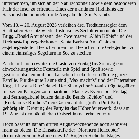
unternehmen, um sich an der Naturschönheit sowie dem besonderen
Flair der Insel zu erfreuen. Eines der maritimen Highlights der
Saison ist die nunmehr dritte Ausgabe der Sail Sassnitz.
Vom 18. – 20. August 2023 verleihen drei Traditionssegler dem
Stadthafen Sassnitz wieder historisches Seefahrerambiente. Die
Brigg „Roald Amundsen“, der Zweimaster „Albin Köbis“ und der
Dreimast-Toppsegelschoner „Santa Barbara Anna“ bieten
segelbegeisterten Besucherinnen und Besuchern die Gelegenheit zu
einem einmaliges Segelturn in See zu stechen.
Auch an Land erwartet die Gäste von Freitag bis Sonntag eine
abwechslungsreiche Festmeile mit Spiel und Spaß sowie
gastronomischen und musikalischen Leckerbissen für die ganze
Familie. Für die gute Laune sind „Max macht’s“ und der Entertainer
Jörg „Hinz aus Binz“ dabei. Der Shantychor Sassnitz trägt tagsüber
mit seinen Klängen zum maritimen Flair des Events bei. Freitag-
und Samstagabend heizen dann die Bands „Zeitlos“ und
„Rockhouse Brothers“ den Gästen auf der großen Port Party
gehörig ein. Krönung der Party ist das Höhenfeuerwerk, dass am
19. August den nächtlichen Ostseehimmel erhellen wird.
Doch Sassnitz hat am dritten Augustwochenende noch sehr viel
mehr zu bieten. Die Einsatzkräfte der „Northern Helicopter“
demonstrieren im Rahmen des 12. Rügener Sicherheitstages