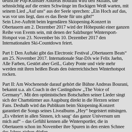
deutsche Pop-Künstler Andreas Bourani wird den Skifans, die
sehnsüchtig auf die ersten Schwünge im flockigen Weiß warten, mit
seinem Lied „Auf uns“ aus der Seele sprechen: „Ein Hoch auf das,
was vor uns liegt, dass es das Beste für uns gibt!“
Sein Live-Auftritt beim legendären Skiopening-Konzert in
Obertauern am 2. Dezember 2017 wird der Höhepunkt einer ganzen
Reihe von Events sein, mit denen der Salzburger Wintersport-
Hotspot von 23. November bis 10. Dezember 2017 den
Internationalen Ski-Countdown feiert.
Part I: Den Auftakt gibt das Electronic Festival „Obertauern Beats“
am 25. November 2017. Internationale Star-DJs wie Felix Jaehn,
Alle Farben, Gestört aber GeiL, Gabry Ponte und viele mehr
werden mit ihren heißen Beats den österreichischen Winterhotspot
rocken.
Part II: Am Wochenende darauf gehört die Bühne Andreas Bourani,
bekannt u.a. als Coach in der Castingshow „The Voice of
Germany“. Mit den optimistischen Botschaften seiner Lieder singt
sich der Chartstürmer aus Augsburg direkt in die Herzen seiner
Fans. Deshalb wird das Publikum beim Skiopening-Konzert
garantiert die Songs seines Livealbums „Hey“ begeistert mitsingen.
„Es vibriert in allen Sinnen, ich saug‘ das ganze Universum um
mich auf“ – das Gefühl kennen alle Wintersportler, die in
Obertauern schon im November ihre Spuren in den ersten Schnee
des Jahres ziehen dürfen.