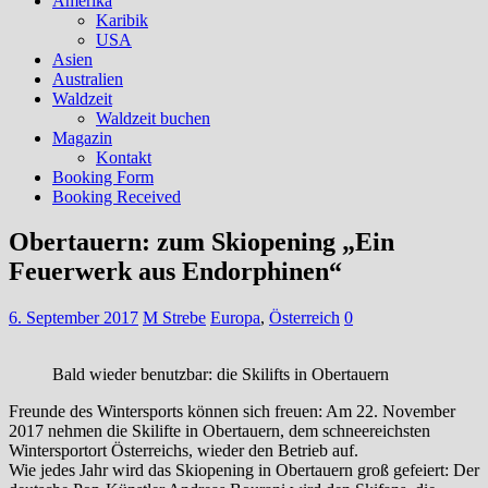
Amerika
Karibik
USA
Asien
Australien
Waldzeit
Waldzeit buchen
Magazin
Kontakt
Booking Form
Booking Received
Obertauern: zum Skiopening „Ein
Feuerwerk aus Endorphinen“
6. September 2017
M Strebe
Europa
,
Österreich
0
Bald wieder benutzbar: die Skilifts in Obertauern
Freunde des Wintersports können sich freuen: Am 22. November
2017 nehmen die Skilifte in Obertauern, dem schneereichsten
Wintersportort Österreichs, wieder den Betrieb auf.
Wie jedes Jahr wird das Skiopening in Obertauern groß gefeiert: Der