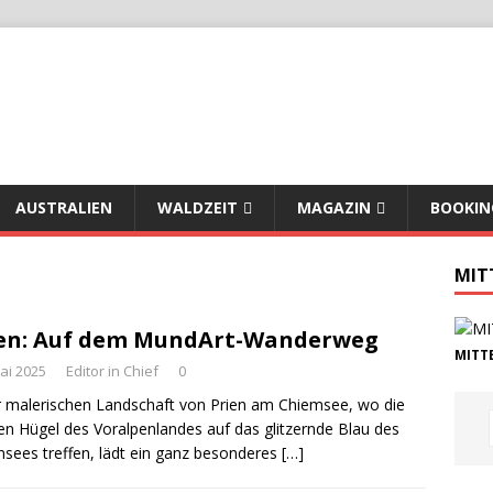
AUSTRALIEN
WALDZEIT
MAGAZIN
BOOKIN
MIT
en: Auf dem MundArt-Wanderweg
MITTE
ai 2025
Editor in Chief
0
r malerischen Landschaft von Prien am Chiemsee, wo die
en Hügel des Voralpenlandes auf das glitzernde Blau des
sees treffen, lädt ein ganz besonderes
[…]