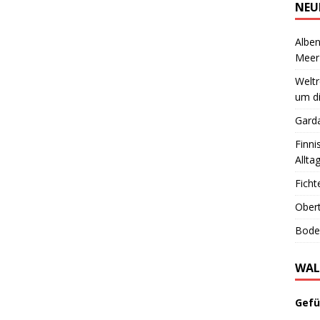
NEU
Alben
Meer
Welt
um di
Garda
Finni
Allta
Ficht
Obert
Boden
WAL
Gefü