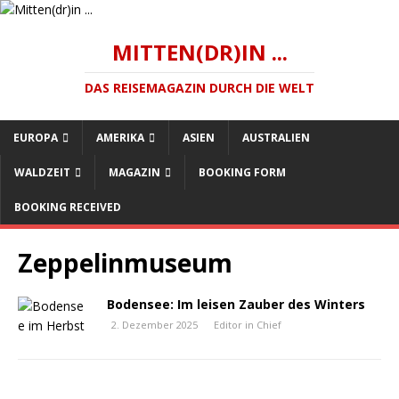
MITTEN(DR)IN ...
DAS REISEMAGAZIN DURCH DIE WELT
EUROPA
AMERIKA
ASIEN
AUSTRALIEN
WALDZEIT
MAGAZIN
BOOKING FORM
BOOKING RECEIVED
Zeppelinmuseum
Bodensee: Im leisen Zauber des Winters
2. Dezember 2025
Editor in Chief