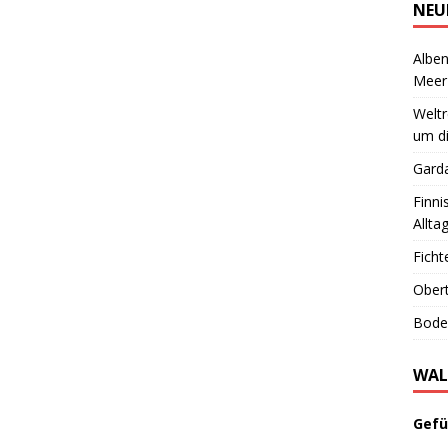
NEU
Alben
Meer
Welt
um di
Garda
Finni
Allta
Ficht
Obert
Boden
WAL
Gefü