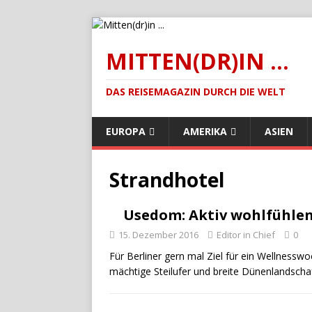
MITTEN(DR)IN ...
DAS REISEMAGAZIN DURCH DIE WELT
EUROPA
AMERIKA
ASIEN
Strandhotel
Usedom: Aktiv wohlfühle
15. Dezember 2016
Editor in Chief
0
Für Berliner gern mal Ziel für ein Wellness
mächtige Steilufer und breite Dünenlandscha