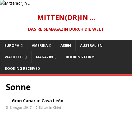
MITTEN(DR)IN ...
DAS REISEMAGAZIN DURCH DIE WELT
EUROPA
AMERIKA
ASIEN
AUSTRALIEN
WALDZEIT
MAGAZIN
BOOKING FORM
BOOKING RECEIVED
Sonne
Gran Canaria: Casa León
6. August 2017
Editor in Chief