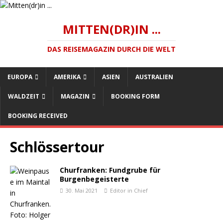
MITTEN(DR)IN ...
DAS REISEMAGAZIN DURCH DIE WELT
EUROPA
AMERIKA
ASIEN
AUSTRALIEN
WALDZEIT
MAGAZIN
BOOKING FORM
BOOKING RECEIVED
Schlössertour
Churfranken: Fundgrube für
Burgenbegeisterte
30. Mai 2021
Editor in Chief