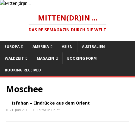
MITTEN(DR)IN ...
DAS REISEMAGAZIN DURCH DIE WELT
EUROPA
AMERIKA
ASIEN
AUSTRALIEN
WALDZEIT
MAGAZIN
BOOKING FORM
BOOKING RECEIVED
Moschee
Isfahan – Eindrücke aus dem Orient
21. Juni 2016
Editor in Chief