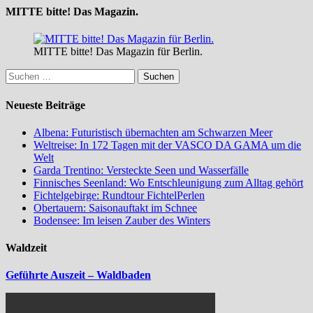
MITTE bitte! Das Magazin.
MITTE bitte! Das Magazin für Berlin.
Suchen
nach:
Neueste Beiträge
Albena: Futuristisch übernachten am Schwarzen Meer
Weltreise: In 172 Tagen mit der VASCO DA GAMA um die
Welt
Garda Trentino: Versteckte Seen und Wasserfälle
Finnisches Seenland: Wo Entschleunigung zum Alltag gehört
Fichtelgebirge: Rundtour FichtelPerlen
Obertauern: Saisonauftakt im Schnee
Bodensee: Im leisen Zauber des Winters
Waldzeit
Geführte Auszeit – Waldbaden