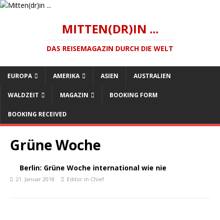
MITTEN(DR)IN ...
DAS REISEMAGAZIN DURCH DIE WELT
EUROPA
AMERIKA
ASIEN
AUSTRALIEN
WALDZEIT
MAGAZIN
BOOKING FORM
BOOKING RECEIVED
Grüne Woche
Berlin: Grüne Woche international wie nie
21. Januar 2018
Editor in Chief