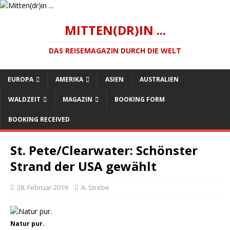
MITTEN(DR)IN ...
DAS REISEMAGAZIN DURCH DIE WELT
EUROPA
AMERIKA
ASIEN
AUSTRALIEN
WALDZEIT
MAGAZIN
BOOKING FORM
BOOKING RECEIVED
St. Pete/Clearwater: Schönster
Strand der USA gewählt
28. Februar 2019
A. Strebe
Natur pur.