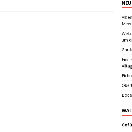
NEU
Alben
Meer
Welt
um di
Garda
Finni
Allta
Ficht
Obert
Boden
WAL
Gefü