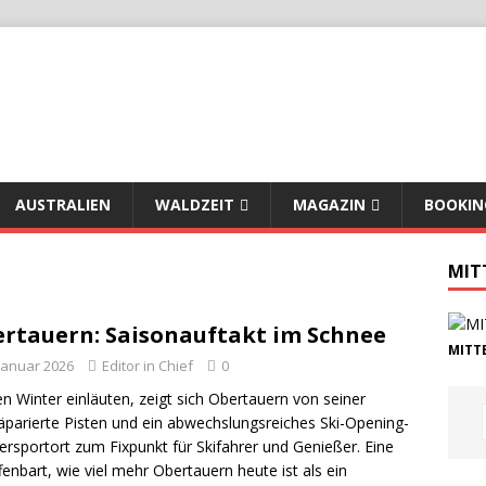
AUSTRALIEN
WALDZEIT
MAGAZIN
BOOKIN
MIT
rtauern: Saisonauftakt im Schnee
MITTE
 Januar 2026
Editor in Chief
0
Winter einläuten, zeigt sich Obertauern von seiner
räparierte Pisten und ein abwechslungsreiches Ski-Opening-
portort zum Fixpunkt für Skifahrer und Genießer. Eine
enbart, wie viel mehr Obertauern heute ist als ein